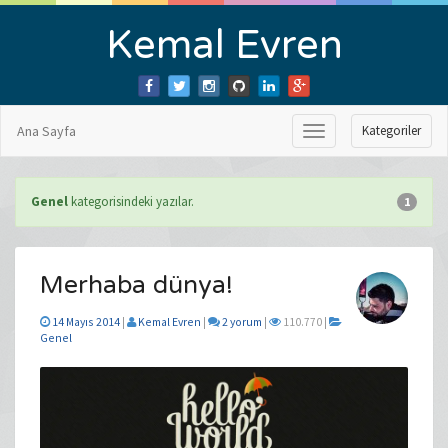
Kemal Evren
Ana Sayfa
Kategoriler
Menüyü
Göster
Genel
kategorisindeki yazılar.
1
Merhaba dünya!
14 Mayıs 2014
|
Kemal Evren
|
2 yorum
|
110.770 |
Genel