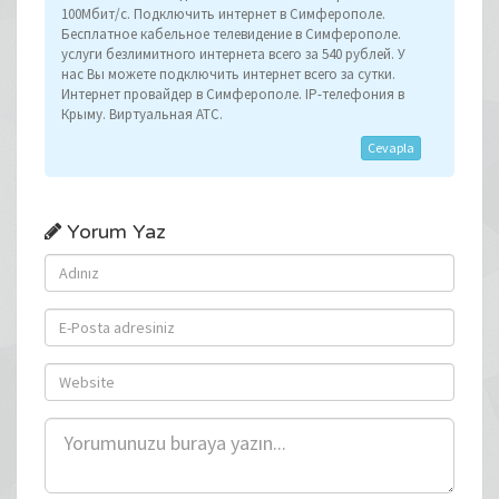
100Мбит/с. Подключить интернет в Симферополе.
Бесплатное кабельное телевидение в Симферополе.
услуги безлимитного интернета всего за 540 рублей. У
нас Вы можете подключить интернет всего за сутки.
Интернет провайдер в Симферополе. IP-телефония в
Крыму. Виртуальная АТС.
Cevapla
Yorum Yaz
Adınız
E-
Posta
Adresiniz
Website
Yorumunuz;