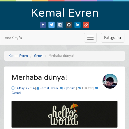
Kemal Evren
Ana Sayfa
Kategoriler
Menüyü
Göster
Kemal Evren
Genel
Merhaba dünya!
Merhaba dünya!
14 Mayıs 2014
|
Kemal Evren
|
2 yorum
|
110.792 |
Genel