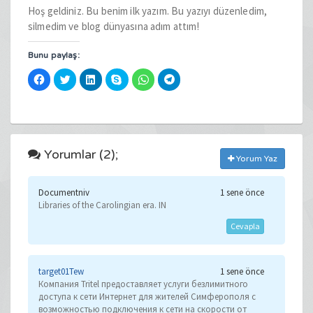
Hoş geldiniz. Bu benim ilk yazım. Bu yazıyı düzenledim,
silmedim ve blog dünyasına adım attım!
Bunu paylaş:
Facebook'ta
Twitter
Linkedln
Skype'da
WhatsApp'ta
Telegram'da
paylaşmak
üzerinde
üzerinden
paylaşmak
paylaşmak
paylaşmak
için
paylaşmak
paylaşmak
için
için
için
tıklayın
için
için
tıklayın
tıklayın
tıklayın
(Yeni
tıklayın
tıklayın
(Yeni
(Yeni
(Yeni
pencerede
(Yeni
(Yeni
pencerede
pencerede
pencerede
açılır)
pencerede
pencerede
açılır)
açılır)
açılır)
açılır)
açılır)
Yorumlar (2);
Yorum Yaz
Documentniv
1 sene önce
Libraries of the Carolingian era. IN
Cevapla
target01Tew
1 sene önce
Компания Tritel предоставляет услуги безлимитного
доступа к сети Интернет для жителей Симферополя с
возможностью подключения к сети на скорости от