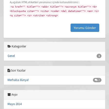
Aşağıdaki HTML etiketleri yorumunuz içinde kullanabilirsiniz :
<a href="" title=""> <abbr title=""> <acronym title=""> <b>
<blockquote cite=""> <cite> <code> <del datetime=""> <em> <i>
<q cite=""> <s> <strike> <strong>
Kategoriler
Genel
1
Son Yazılar
Merhaba dünya!
2
Arşiv
Mayıs 2014